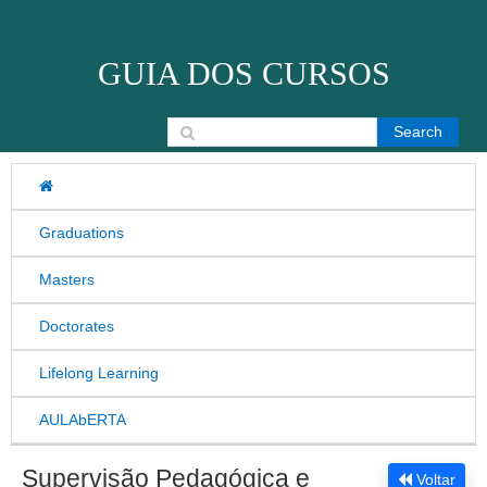
Skip to content
GUIA DOS CURSOS
Search for:
Graduations
Masters
Doctorates
Lifelong Learning
AULAbERTA
Supervisão Pedagógica e
Voltar