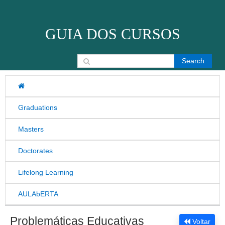
Skip to content
GUIA DOS CURSOS
Search for:
Graduations
Masters
Doctorates
Lifelong Learning
AULAbERTA
Problemáticas Educativas
Voltar