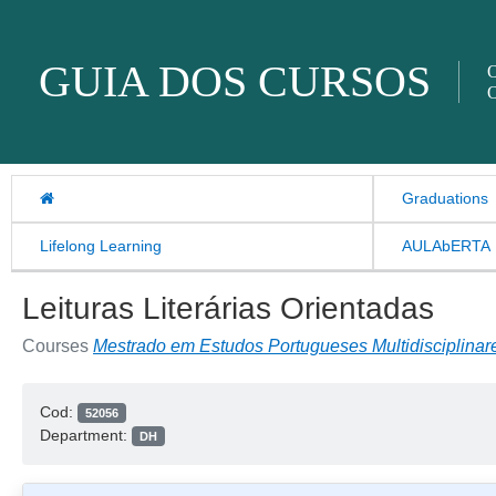
Skip to content
GUIA DOS CURSOS
O
O
Graduations
Lifelong Learning
AULAbERTA
Leituras Literárias Orientadas
Courses
Mestrado em Estudos Portugueses Multidisciplinar
Cod:
52056
Department:
DH