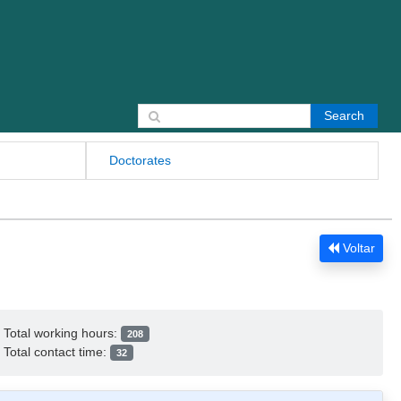
Search for:
Doctorates
Voltar
Total working hours:
208
Total contact time:
32