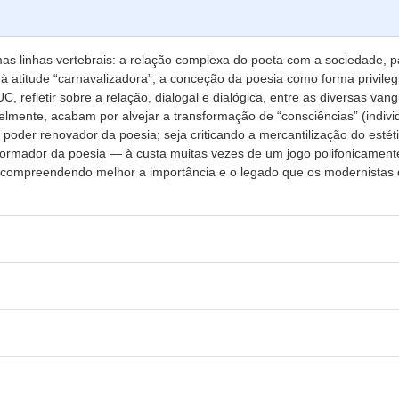
as linhas vertebrais: a relação complexa do poeta com a sociedade, pa
 atitude “carnavalizadora”; a conceção da poesia como forma privile
, refletir sobre a relação, dialogal e dialógica, entre as diversas va
elmente, acabam por alvejar a transformação de “consciências” (indivi
oder renovador da poesia; seja criticando a mercantilização do estéti
sformador da poesia — à custa muitas vezes de um jogo polifonicament
im se compreendendo melhor a importância e o legado que os modernistas