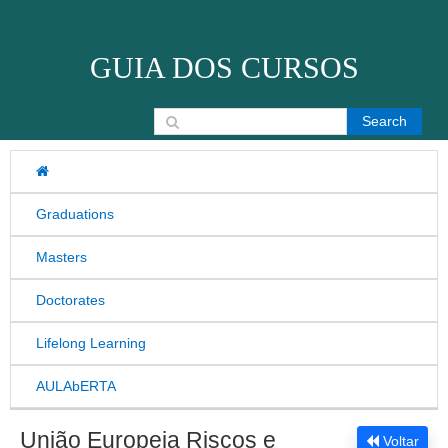
Skip to content
GUIA DOS CURSOS
Search for:
Graduations
Masters
Doctorates
Lifelong Learning
AULAbERTA
União Europeia Riscos e
Voltar