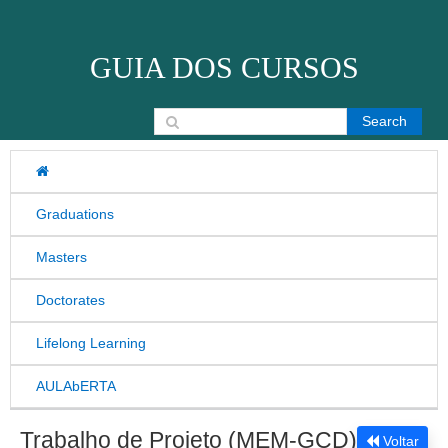
Skip to content
GUIA DOS CURSOS
Search for:
Graduations
Masters
Doctorates
Lifelong Learning
AULAbERTA
Trabalho de Projeto (MEM-GCD)
Voltar