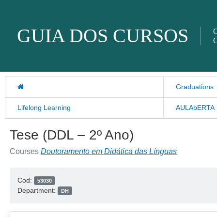
Skip to content
GUIA DOS CURSOS
O
O
Graduations
Lifelong Learning
AULAbERTA
Tese (DDL – 2º Ano)
Courses
Doutoramento em Didática das Línguas
Cod:
53030
Department:
DH