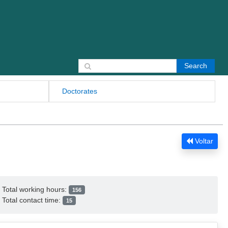
Search for:
Doctorates
Voltar
Total working hours:
156
Total contact time:
15