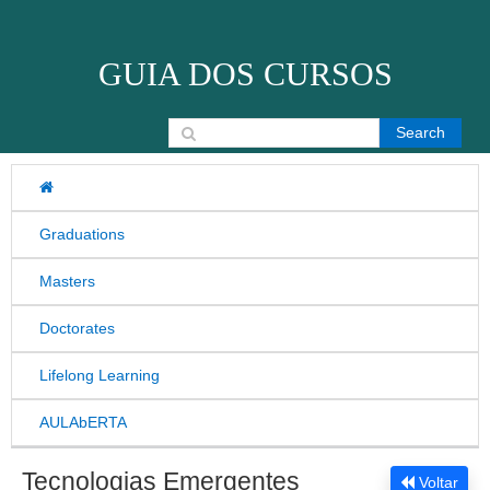
Skip to content
GUIA DOS CURSOS
Search for:
Graduations
Masters
Doctorates
Lifelong Learning
AULAbERTA
Tecnologias Emergentes
Voltar