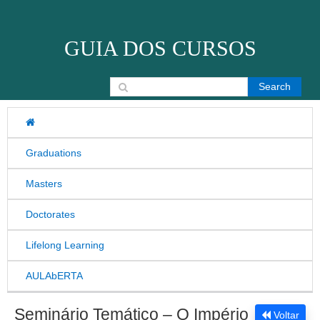
Skip to content
GUIA DOS CURSOS
Search for:
Graduations
Masters
Doctorates
Lifelong Learning
AULAbERTA
Seminário Temático – O Império
Voltar