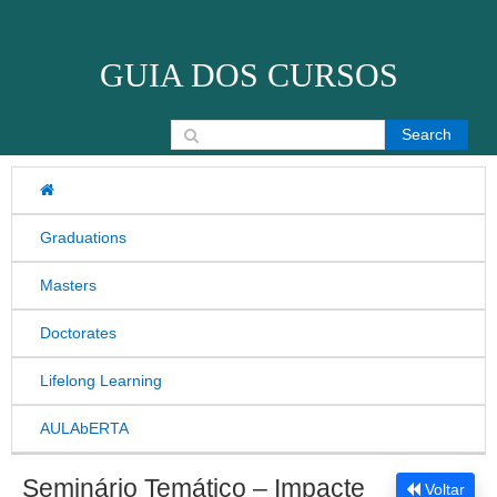
Skip to content
GUIA DOS CURSOS
Search for:
Graduations
Masters
Doctorates
Lifelong Learning
AULAbERTA
Seminário Temático – Impacte
Voltar