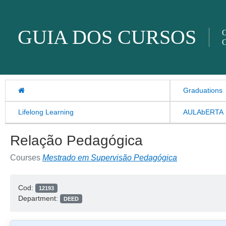
Skip to content
GUIA DOS CURSOS
O
O
Graduations
Lifelong Learning
AULAbERTA
Relação Pedagógica
Courses
Mestrado em Supervisão Pedagógica
Cod:
12193
Department:
DEED