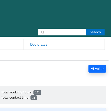
Search for:
Doctorates
Voltar
Total working hours:
182
Total contact time:
36