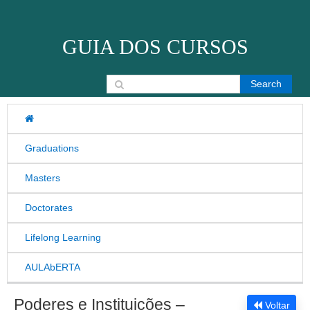
Skip to content
GUIA DOS CURSOS
Search for:
Graduations
Masters
Doctorates
Lifelong Learning
AULAbERTA
Poderes e Instituições –
Voltar