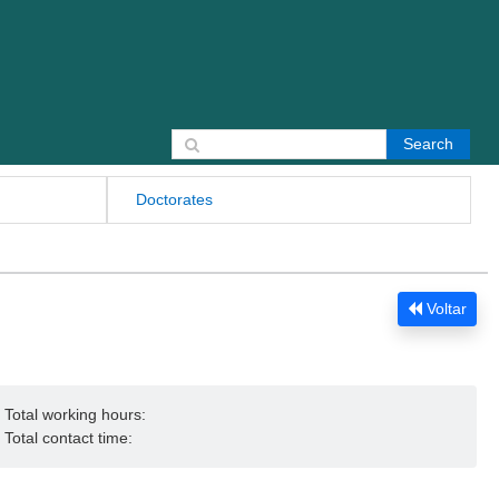
Search for:
Doctorates
Voltar
Total working hours:
Total contact time: