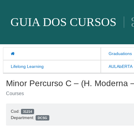
Skip to content
GUIA DOS CURSOS
O
O
Graduations
Lifelong Learning
AULAbERTA
Minor Percurso C – (H. Moderna 
Courses
Cod:
31214
Department:
DCSG