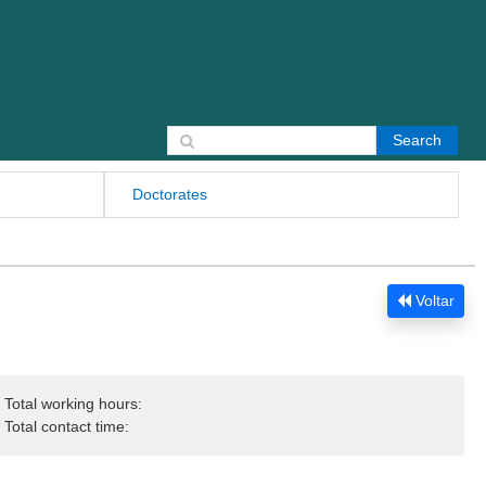
Search for:
Doctorates
Voltar
Total working hours:
Total contact time: