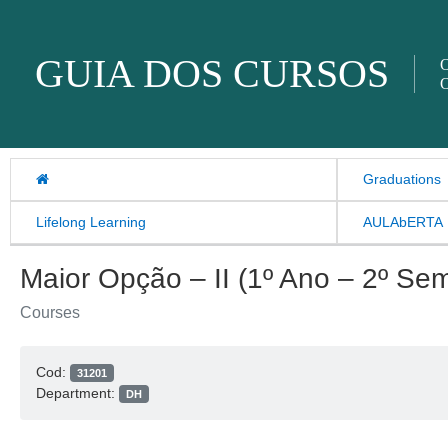
Skip to content
GUIA DOS CURSOS
O
O
Graduations
Lifelong Learning
AULAbERTA
Maior Opção – II (1º Ano – 2º Se
Courses
Cod:
31201
Department:
DH