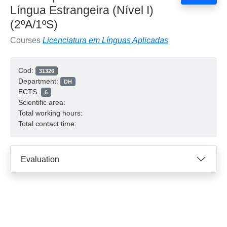
Língua Estrangeira (Nível I)
(2ºA/1ºS)
Courses
Licenciatura em Línguas Aplicadas
Cod:
31326
Department:
DH
ECTS:
6
Scientific area:
Total working hours:
Total contact time:
Evaluation