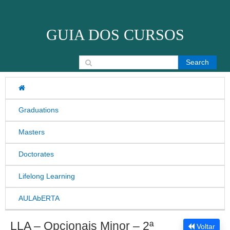
Skip to content
GUIA DOS CURSOS
Search for:
Graduations
Masters
Doctorates
Lifelong Learning
AULAbERTA
LLA – Opcionais Minor – 2ª
Voltar