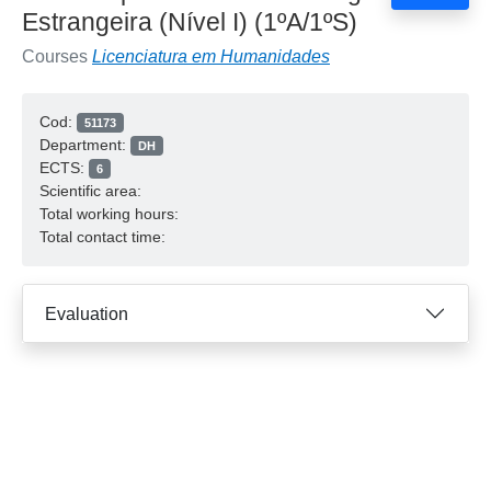
Estrangeira (Nível I) (1ºA/1ºS)
Courses
Licenciatura em Humanidades
Cod:
51173
Department:
DH
ECTS:
6
Scientific area:
Total working hours:
Total contact time:
Evaluation