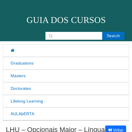
Skip to content
GUIA DOS CURSOS
Search for:
Graduations
Masters
Doctorates
Lifelong Learning
AULAbERTA
LHU – Opcionais Maior – Língua
Voltar