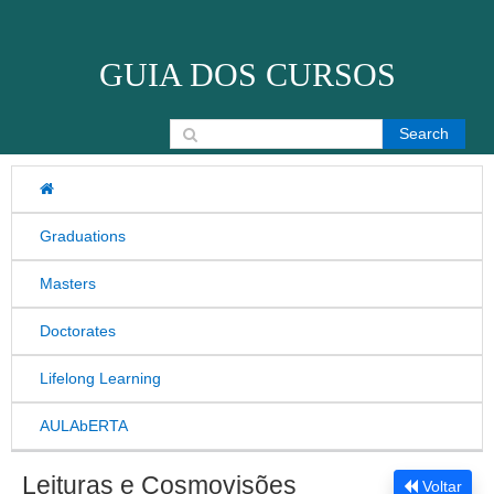
Skip to content
GUIA DOS CURSOS
Search for:
Graduations
Masters
Doctorates
Lifelong Learning
AULAbERTA
Leituras e Cosmovisões
Voltar