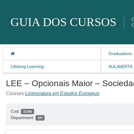
Skip to content
GUIA DOS CURSOS
O
O
Graduations
Lifelong Learning
AULAbERTA
LEE – Opcionais Maior – Sociedade
Courses
Licenciatura em Estudos Europeus
Cod:
31306
Department:
DH