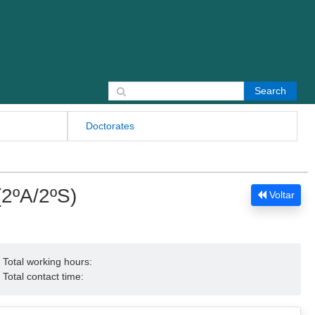
Search for:
Doctorates
(2ºA/2ºS)
Voltar
Total working hours:
Total contact time: