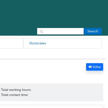
Search for:
Doctorates
Voltar
Total working hours:
Total contact time: