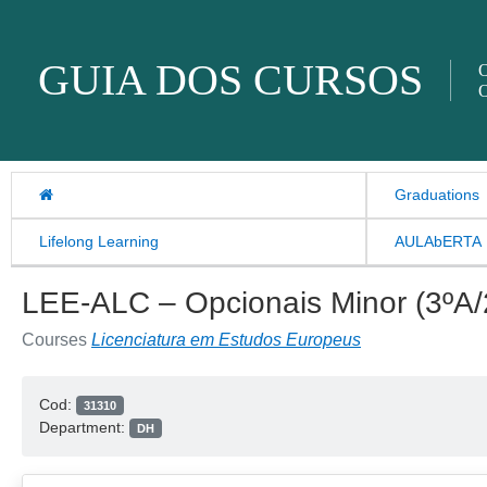
Skip to content
GUIA DOS CURSOS
O
O
Graduations
Lifelong Learning
AULAbERTA
LEE-ALC – Opcionais Minor (3ºA/
Courses
Licenciatura em Estudos Europeus
Cod:
31310
Department:
DH