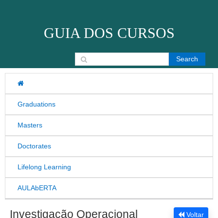
Skip to content
GUIA DOS CURSOS
Search for:
Graduations
Masters
Doctorates
Lifelong Learning
AULAbERTA
Investigação Operacional
Voltar