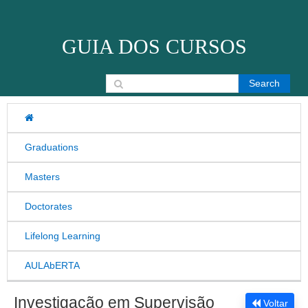
Skip to content
GUIA DOS CURSOS
Search for:
Graduations
Masters
Doctorates
Lifelong Learning
AULAbERTA
Investigação em Supervisão
Voltar