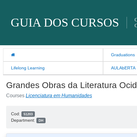
Skip to content
GUIA DOS CURSOS
O
O
Graduations
Lifelong Learning
AULAbERTA
Grandes Obras da Literatura Ocide
Courses
Licenciatura em Humanidades
Cod:
51203
Department:
DH