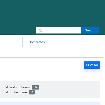
Search for:
Doctorates
Voltar
Total working hours:
156
Total contact time:
15