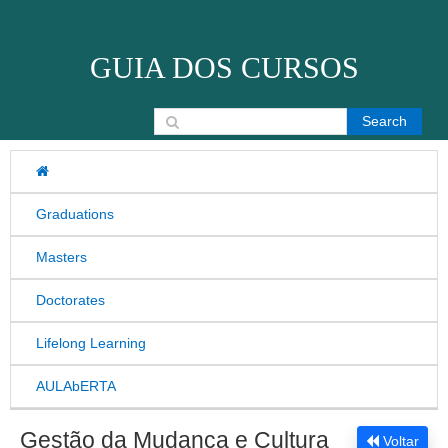
Skip to content
GUIA DOS CURSOS
Search for:
Graduations
Masters
Doctorates
Lifelong Learning
AULAbERTA
Gestão da Mudança e Cultura
Voltar