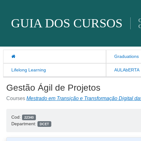
Skip to content
GUIA DOS CURSOS
O
O
Graduations
Lifelong Learning
AULAbERTA
Gestão Ágil de Projetos
Courses
Mestrado em Transição e Transformação Digital d
Cod:
22340
Department:
DCET