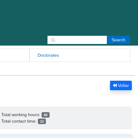
Search for:
Doctorates
Voltar
Total working hours:
66
Total contact time:
12