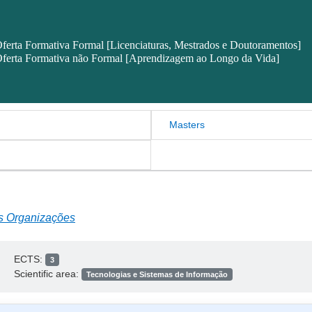
ferta Formativa Formal [Licenciaturas, Mestrados e Doutoramentos]
ferta Formativa não Formal [Aprendizagem ao Longo da Vida]
Masters
as Organizações
ECTS:
3
Scientific area:
Tecnologias e Sistemas de Informação