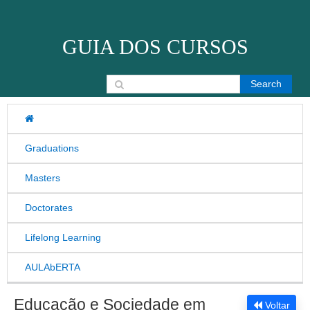
Skip to content
GUIA DOS CURSOS
Search for:
Graduations
Masters
Doctorates
Lifelong Learning
AULAbERTA
Educação e Sociedade em
Voltar