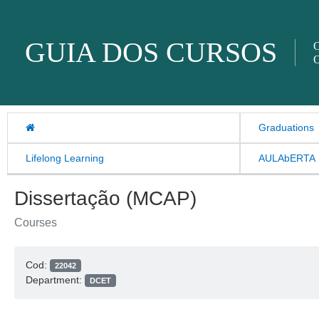
Skip to content
GUIA DOS CURSOS
O
O
Graduations
Lifelong Learning
AULAbERTA
Dissertação (MCAP)
Courses
Cod:
22042
Department:
DCET