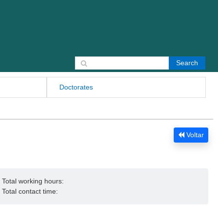
Search for:
Doctorates
Voltar
Total working hours:
Total contact time: