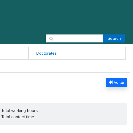
Search for:
Doctorates
Voltar
Total working hours:
Total contact time: