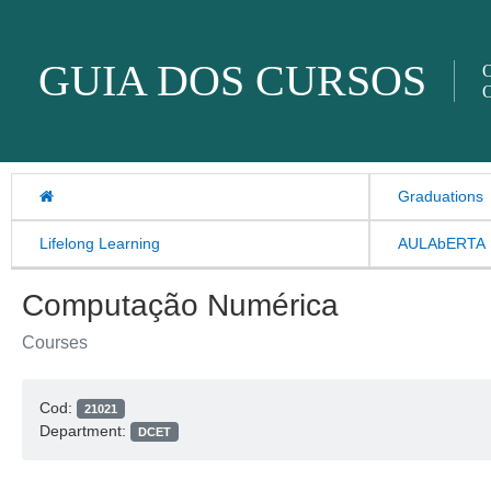
Skip to content
GUIA DOS CURSOS
O
O
Graduations
Lifelong Learning
AULAbERTA
Computação Numérica
Courses
Cod:
21021
Department:
DCET