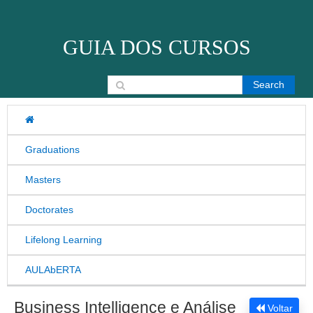
Skip to content
GUIA DOS CURSOS
Search for:
Graduations
Masters
Doctorates
Lifelong Learning
AULAbERTA
Business Intelligence e Análise
Voltar