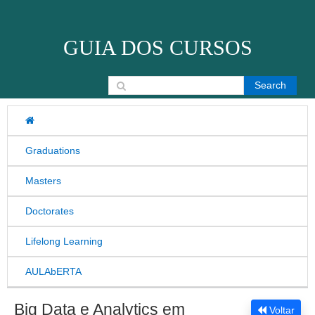
Skip to content
GUIA DOS CURSOS
Search for:
Graduations
Masters
Doctorates
Lifelong Learning
AULAbERTA
Big Data e Analytics em
Voltar