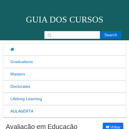
Skip to content
GUIA DOS CURSOS
Search for:
Graduations
Masters
Doctorates
Lifelong Learning
AULAbERTA
Avaliação em Educação
Voltar