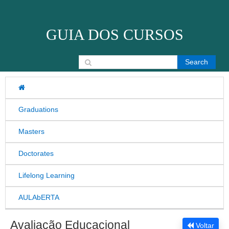
Skip to content
GUIA DOS CURSOS
Search for:
Graduations
Masters
Doctorates
Lifelong Learning
AULAbERTA
Avaliação Educacional
Voltar