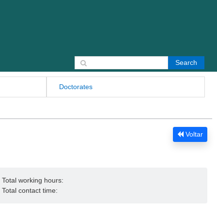
Search for:
Doctorates
Voltar
Total working hours:
Total contact time: