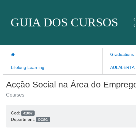
Skip to content
GUIA DOS CURSOS
O
O
Graduations
Lifelong Learning
AULAbERTA
Acção Social na Área do Emprego
Courses
Cod:
41007
Department:
DCSG